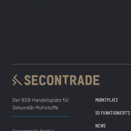
<br>
„Der
neue
Weg
–
Wirtschaften
im
Kreislauf“
Der B2B Handelsplatz für
MARKTPLATZ
Sekundär-Rohstoffe
SO FUNKTIONIERT'S
NEWS