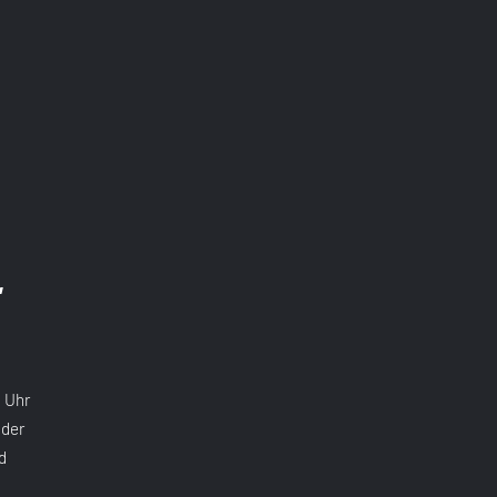
“
0 Uhr
 der
d