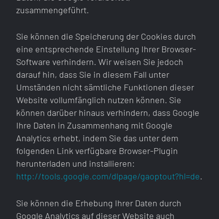
zusammengeführt.
Sie können die Speicherung der Cookies durch
eine entsprechende Einstellung Ihrer Browser-
Software verhindern. Wir weisen Sie jedoch
darauf hin, dass Sie in diesem Fall unter
Umständen nicht sämtliche Funktionen dieser
Website vollumfänglich nutzen können. Sie
Rohstoffalarm
SECONTRADE an Ihrer
können darüber hinaus verhindern, dass Google
aktivieren
Ihre Daten in Zusammenhang mit Google
Seite
Analytics erhebt, indem Sie das unter dem
folgenden Link verfügbare Browser-Plugin
Einfach anmelden, zurücklehnen und kein
herunterladen und installieren:
SECONTRADE für den reibungslosen und
Angebot mehr verpassen. Sobald Ihr
http://tools.google.com/dlpage/gaoptout?hl=de
.
sicheren
gewünschter Rohstoff im Wunschland online
Handel mit profitablen Sekundär-Rohstoffen.
ist, werden Sie per E-Mail informiert.
Sie können die Erhebung Ihrer Daten durch
Hotline:
+43.1.588.39.77
, von Mo - Fr 9 - 17 Uhr
Google Analytics auf dieser Website auch