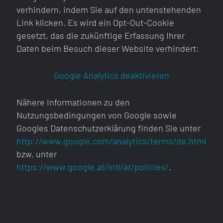
info@secontrade.com
verhindern, indem Sie auf den untenstehenden
Link klicken. Es wird ein Opt-Out-Cookie
gesetzt, das die zukünftige Erfassung Ihrer
Daten beim Besuch dieser Website verhindert:
Google Analytics deaktivieren
Ich akzeptiere die Verarbeitung und Speicherung
der angegebenen Daten zum Zweck der Anfrage
Nähere Informationen zu den
gemäß der
Datenschutzrichtlinien
.
Nutzungsbedingungen von Google sowie
Googles Datenschutzerklärung finden Sie unter
ABSENDEN
http://www.google.com/analytics/terms/de.html
bzw. unter
RÜCKRUF VEREINBAREN
https://www.google.at/intl/at/policies/
.