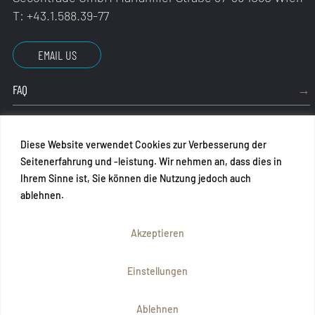
T:
+43.1.588.39-77
EMAIL US
FAQ
IMPRESSUM
Diese Website verwendet Cookies zur Verbesserung der
AGB
Seitenerfahrung und -leistung. Wir nehmen an, dass dies in
Ihrem Sinne ist, Sie können die Nutzung jedoch auch
DATENSCHUTZ
ablehnen.
PART OF
Akzeptieren
Einstellungen
© 2025 SECONTRADE GMBH, SITE BY RNPD.COM + ME-
KONO.EU
Ablehnen