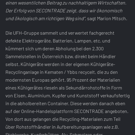
einen wesentlichen Beitrag zu nachhaltigem Wirtschaften.
Der Erfolg von SECONTRADE zeigt, dass wir ökonomisch
und ökologisch am richtigen Weg sind“,
sagt Marion Mitsch.
Die UFH-Gruppe sammelt und verwertet fachgerecht
defekte Elektrogeräte, Batterien, Lampen, etc. und
kümmert sich um deren Abholung bei den 2.300
Sammelstellen in Österreich bzw. direkt beim Händler
selbst. Kühlgeräte werden in der eigenen Kühlgeräte-
Recyclinganlage in Kematen / Ybbs recycelt, die zu den
modernsten Europas gehört. 95 Prozent der Materialien
eines Kühlgerätes rieseln als Sekundärrohstoffe in Form
von Eisen, Aluminium, Kupfer und Kunststoff verkaufsfertig
in die abholbereiten Container. Diese werden danach eben
auf der Online-Handelsplattform SECONTRADE angeboten.
Von dort aus gelangen die Recycling-Materialen zum Teil
über Rohstoffhändler in Aufbereitungsanlagen wie z.B.
Stahlwerke, Kupferhütten, Alu-Schmelzen oder