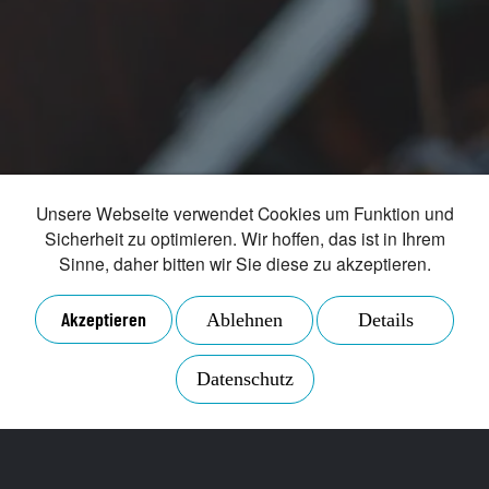
der angegebenen Daten zum Zweck der Anfrage
gemäß der
Datenschutzrichtlinien
.
ABSENDEN
RÜCKRUF VEREINBAREN
Unsere Webseite verwendet Cookies um Funktion und
Sicherheit zu optimieren. Wir hoffen, das ist in Ihrem
Sinne, daher bitten wir Sie diese zu akzeptieren.
Akzeptieren
Ablehnen
Details
Datenschutz