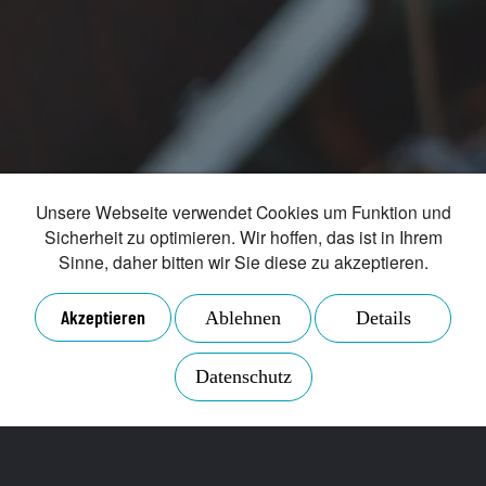
der angegebenen Daten zum Zweck der Anfrage
gemäß der
Datenschutzrichtlinien
.
ABSENDEN
RÜCKRUF VEREINBAREN
Unsere Webseite verwendet Cookies um Funktion und
Sicherheit zu optimieren. Wir hoffen, das ist in Ihrem
Sinne, daher bitten wir Sie diese zu akzeptieren.
Akzeptieren
Ablehnen
Details
Datenschutz