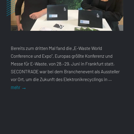
Bereits zum dritten Mal fand die „E-Waste World
Conference und Expo“, Europas größte Konferenz und
Messe für E-Waste, von 28.-29. Juni in Frankfurt statt.
SECONTRADE war bei dem Branchenevent als Aussteller
vor Ort, um die Zukunft des Elektronikrecyclings in …
SECONTRADE
mehr
→
bei
der
<br>„E-
Waste
World
2023“