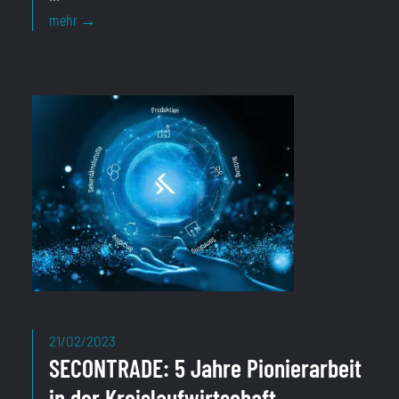
Webinar:
mehr
→
<br>
„Der
neue
Weg
–
Wirtschaften
im
Kreislauf“
21/02/2023
SECONTRADE: 5 Jahre Pionierarbeit
in der Kreislaufwirtschaft