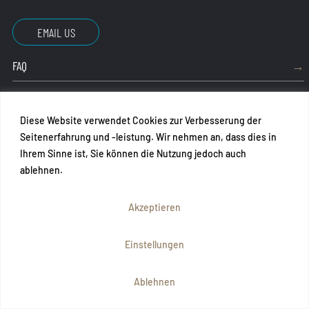
EMAIL US
FAQ
IMPRESSUM
Diese Website verwendet Cookies zur Verbesserung der
AGB
Seitenerfahrung und -leistung. Wir nehmen an, dass dies in
Ihrem Sinne ist, Sie können die Nutzung jedoch auch
DATENSCHUTZ
ablehnen.
PART OF
Akzeptieren
Einstellungen
© 2025 SECONTRADE GMBH, SITE BY RNPD.COM + ME-
KONO.EU
Ablehnen